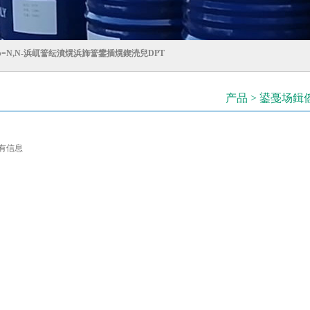
=N,N-浜屼簹纭濆熀浜斾簹鐢插熀鍥涜兒DPT
产品 > 鍙戞场鍓
有信息