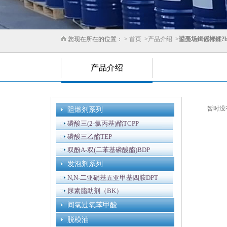
您现在所在的位置： >
首页
>
产品介绍
>
鍙戞场鍓傜郴鍒?b
产品介绍
暂时没
阻燃剂系列
磷酸三(2-氯丙基)酯TCPP
磷酸三乙酯TEP
双酚A-双(二苯基磷酸酯)BDP
发泡剂系列
N,N-二亚硝基五亚甲基四胺DPT
尿素脂助剂（BK）
间氯过氧苯甲酸
脱模油