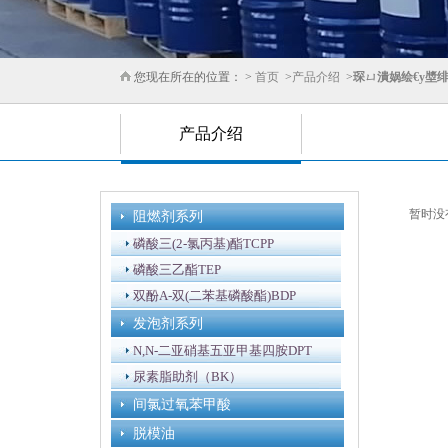
您现在所在的位置： >
首页
>
产品介绍
>
琛ㄩ潰娲绘€у墏
产品介绍
暂时没
阻燃剂系列
磷酸三(2-氯丙基)酯TCPP
磷酸三乙酯TEP
双酚A-双(二苯基磷酸酯)BDP
发泡剂系列
N,N-二亚硝基五亚甲基四胺DPT
尿素脂助剂（BK）
间氯过氧苯甲酸
脱模油