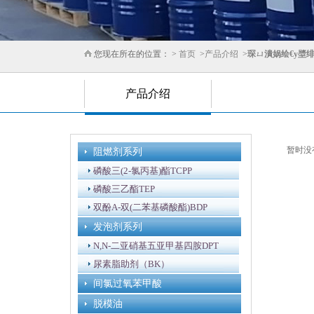
您现在所在的位置： >
首页
>
产品介绍
>
琛ㄩ潰娲绘€у墏
产品介绍
暂时没
阻燃剂系列
磷酸三(2-氯丙基)酯TCPP
磷酸三乙酯TEP
双酚A-双(二苯基磷酸酯)BDP
发泡剂系列
N,N-二亚硝基五亚甲基四胺DPT
尿素脂助剂（BK）
间氯过氧苯甲酸
脱模油