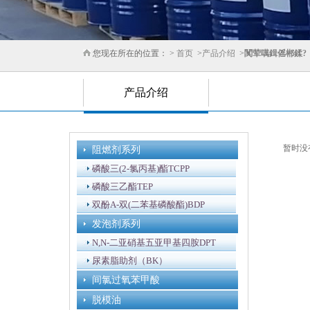
您现在所在的位置： >
首页
>
产品介绍
>
闃荤噧鍓傜郴鍒?
产品介绍
暂时没
阻燃剂系列
磷酸三(2-氯丙基)酯TCPP
磷酸三乙酯TEP
双酚A-双(二苯基磷酸酯)BDP
发泡剂系列
N,N-二亚硝基五亚甲基四胺DPT
尿素脂助剂（BK）
间氯过氧苯甲酸
脱模油