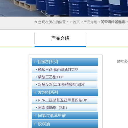
您现在所在的位置： >
首页
>
产品介绍
>
闃荤噧鍓傜郴鍒?
产品介绍
暂时没
阻燃剂系列
磷酸三(2-氯丙基)酯TCPP
磷酸三乙酯TEP
双酚A-双(二苯基磷酸酯)BDP
发泡剂系列
N,N-二亚硝基五亚甲基四胺DPT
尿素脂助剂（BK）
间氯过氧苯甲酸
脱模油