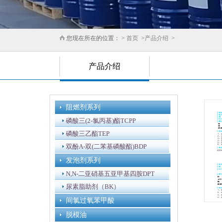
您现在所在的位置： >
首页
>
产品介绍
>
产品介绍
阻燃剂系列
磷酸三(2-氯丙基)酯TCPP
磷酸三乙酯TEP
双酚A-双(二苯基磷酸酯)BDP
发泡剂系列
N,N-二亚硝基五亚甲基四胺DPT
尿素脂助剂（BK）
间氯过氧苯甲酸
脱模油