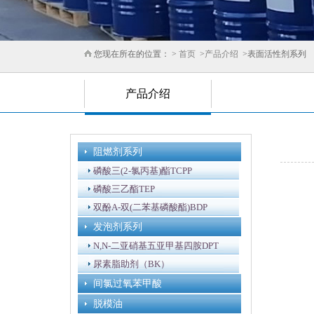
您现在所在的位置： >
首页
>
产品介绍
>表面活性剂系列
产品介绍
阻燃剂系列
磷酸三(2-氯丙基)酯TCPP
磷酸三乙酯TEP
双酚A-双(二苯基磷酸酯)BDP
发泡剂系列
N,N-二亚硝基五亚甲基四胺DPT
尿素脂助剂（BK）
间氯过氧苯甲酸
脱模油