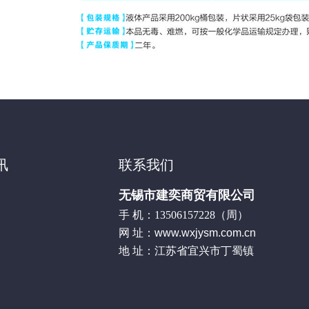
讯
联系我们
无锡市建奕商贸有限公司
手 机：13506157228（周）
网 址：
www.wxjysm.com.cn
地 址：江苏省宜兴市丁蜀镇