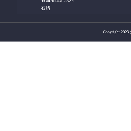
石蜡
Copyright