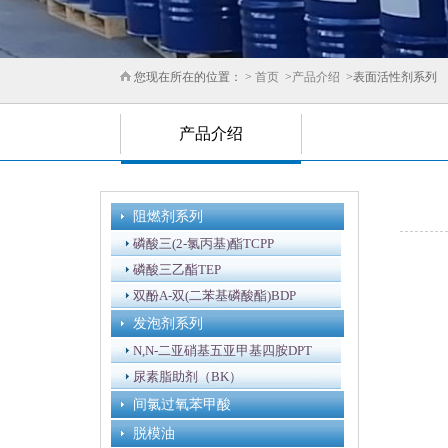
您现在所在的位置： >
首页
>
产品介绍
>表面活性剂系列
产品介绍
阻燃剂系列
磷酸三(2-氯丙基)酯TCPP
磷酸三乙酯TEP
双酚A-双(二苯基磷酸酯)BDP
发泡剂系列
N,N-二亚硝基五亚甲基四胺DPT
尿素脂助剂（BK）
间氯过氧苯甲酸
脱模油